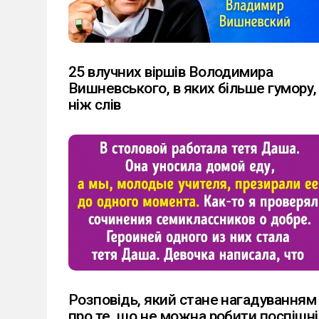
25 влучних віршів Володимира
Вишневського, в яких більше гумору,
ніж слів
Розповідь, який стане нагадуванням
про те, що не можна робити поспішні