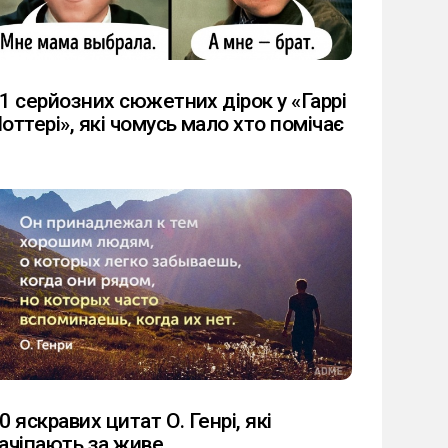
1 серйозних сюжетних дірок у «Гаррі
оттері», які чомусь мало хто помічає
0 яскравих цитат О. Генрі, які
ачіпають за живе