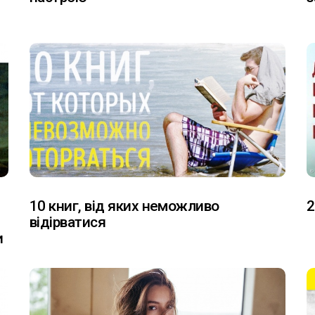
10 книг, від яких неможливо
2
відірватися
и