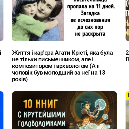
і
Життя і кар'єра Агати Крісті, яка була
2
не тільки письменником, але і
Г
композитором і археологом (А її
чоловік був молодший за неї на 13
років)