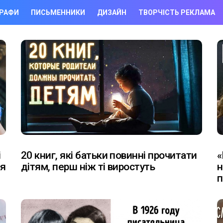
РАФИ
ПИСЬМЕННИКИ
ДИЗАЙН
ТВОРЧІСТЬ РЕКЛАМА
і
20 книг, які батьки повинні прочитати
«
ся
дітям, перш ніж ті виростуть
н
п