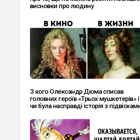
висновки про людину
З кого Олександр Дюма списав
головних героїв «Трьох мушкетерів» і
чи була насправді історія з підвіскам