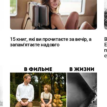
15 книг, які ви прочитаєте за вечір, а
В
запам'ятаєте надовго
Е
п
с