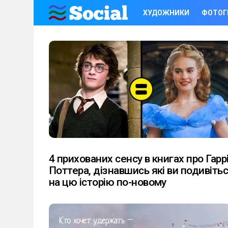
ХУДОЖНИКИ
ФОТОГ
LATEST
STORIES
4 прихованих сенсу в книгах про Гарр
Поттера, дізнавшись які ви подивіть
на цю історію по-новому