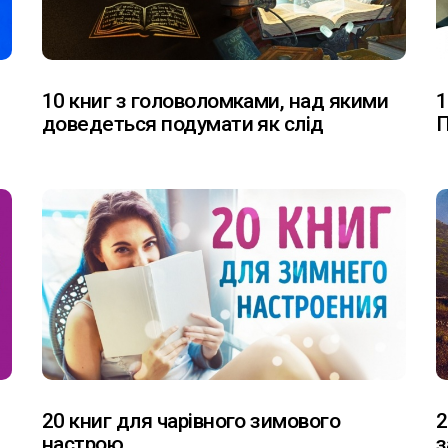
10 книг з головоломками, над якими
1
доведеться подумати як слід
П
20 книг для чарівного зимового
2
настрою
з