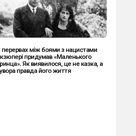
 перервах між боями з нацистами
кзюпері придумав «Маленького
ринца». Як виявилося, це не казка, а
увора правда його життя