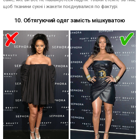
щоб тканини сукні і жакети поєднувалися по фактурі.
10. Обтягуючий одяг замість мішкуватою