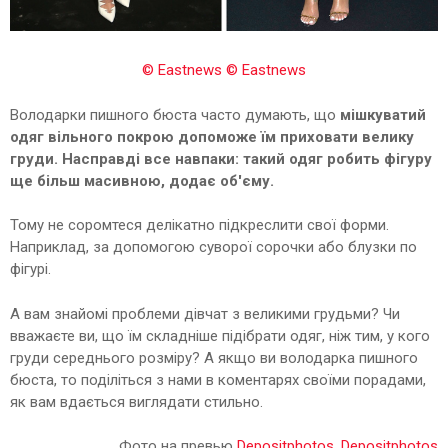
© Eastnews
© Eastnews
Володарки пишного бюста часто думають, що
мішкуватий
одяг вільного покрою допоможе їм приховати велику
груди. Насправді все навпаки: такий одяг робить фігуру
ще більш масивною, додає об'єму.
Тому не соромтеся делікатно підкреслити свої форми.
Наприклад, за допомогою суворої сорочки або блузки по
фігурі.
А вам знайомі проблеми дівчат з великими грудьми? Чи
вважаєте ви, що їм складніше підібрати одяг, ніж тим, у кого
груди середнього розміру? А якщо ви володарка пишного
бюста, то поділіться з нами в коментарях своїми порадами,
як вам вдається виглядати стильно.
Фото на превью
Depositphotos
,
Depositphotos