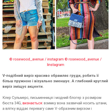
© rosewood_avenue / instagram
© rosewood_avenue /
Iinstagram
V-подібний виріз красиво обрамляє груди, робить її
більш пружною і візуально зменшує. А глибокий круглий
виріз зміщує акценти.
Клер Сульмерс, письменниця і модний блогер з розміром
бюста 34G,
визнається
: взимку вона зазвичай носить штани,
а влітку віддає перевагу саме V-образним вирізом і