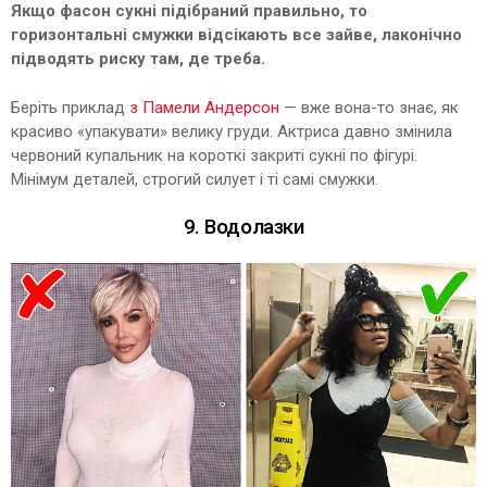
Якщо фасон сукні підібраний правильно, то
горизонтальні смужки відсікають все зайве, лаконічно
підводять риску там, де треба.
Беріть приклад
з Памели Андерсон
— вже вона-то знає, як
красиво «упакувати» велику груди. Актриса давно змінила
червоний купальник на короткі закриті сукні по фігурі.
Мінімум деталей, строгий силует і ті самі смужки.
9. Водолазки