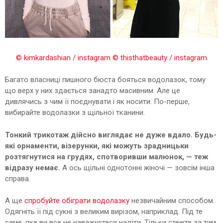
© kimkardashian / instagram
© thisthatbeauty / instagram
Багато власниці пишного бюста бояться водолазок, тому
що верх у них здається занадто масивним. Але це
дивлячись з чим її поєднувати і як носити. По-перше,
вибирайте водолазки з щільної тканини.
Тонкий трикотаж дійсно виглядає не дуже вдало. Будь-
які орнаменти, візерунки, які можуть зрадницьки
розтягнутися на грудях, спотворивши малюнок, — теж
відразу немає.
А ось щільні однотонні жіночі — зовсім інша
справа.
А ще
спробуйте обіграти водолазку
незвичайним способом.
Одягніть її під сукні з великим вирізом, наприклад. Під те
саме, яке ви все не наважуєтеся надіти. Тільки стежте за тим,