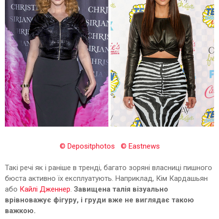
© Depositphotos
© Eastnews
Такі речі як і раніше в тренді, багато зоряні власниці пишного
бюста активно їх експлуатують. Наприклад, Кім Кардашьян
або
Кайлі Дженнер
.
Завищена талія візуально
врівноважує фігуру, і груди вже не виглядає такою
важкою.