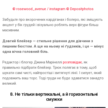
© rosewood_avenue / instagram
© Depositphotos
Забудьте про вкорочених кардіганах і болеро, які зміщують
акцент у бік грудей і візуально роблять верх фігури більш
масивним.
Довгий блейзер — стильне рішення для дівчини з
пишним бюстом. А ще на ньому ні ґудзиків, і це — мінус
одна вічна головний біль.
Редактор і блогер Джина Марінеллі
розповідає
, як
правильно підібрати блейзер. Трюк полягає в тому, щоб
шукати самі чисті, найпростіші і витягнуті лінії. І силует, який
подовжить ваш торс. Тоді груди не буде здаватися занадто
великий.
8. Не тільки вертикальні, а й горизонтальні
смужки