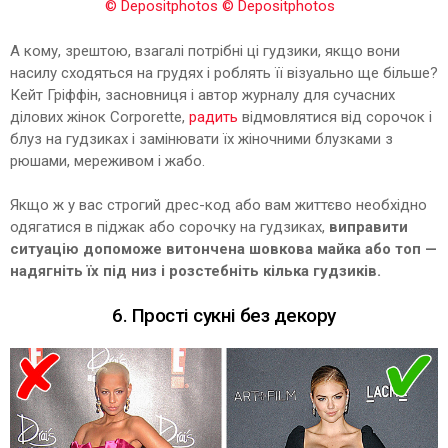
© Depositphotos
© Depositphotos
А кому, зрештою, взагалі потрібні ці гудзики, якщо вони
насилу сходяться на грудях і роблять її візуально ще більше?
Кейт Гріффін, засновниця і автор журналу для сучасних
ділових жінок Corporette,
радить
відмовлятися від сорочок і
блуз на гудзиках і замінювати їх жіночними блузками з
рюшами, мереживом і жабо.
Якщо ж у вас строгий дрес-код або вам життєво необхідно
одягатися в піджак або сорочку на гудзиках,
виправити
ситуацію допоможе витончена шовкова майка або топ —
надягніть їх під низ і розстебніть кілька гудзиків.
6. Прості сукні без декору