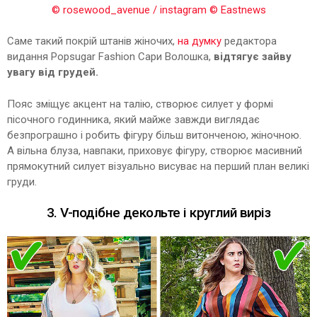
© rosewood_avenue / instagram
© Eastnews
Саме такий покрій штанів жіночих,
на думку
редактора
видання Popsugar Fashion Сари Волошка,
відтягує зайву
увагу від грудей.
Пояс зміщує акцент на талію, створює силует у формі
пісочного годинника, який майже завжди виглядає
безпрограшно і робить фігуру більш витонченою, жіночною.
А вільна блуза, навпаки, приховує фігуру, створює масивний
прямокутний силует візуально висуває на перший план великі
груди.
3. V-подібне декольте і круглий виріз