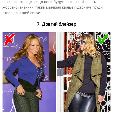
прикрас. І краще, якщо вони будуть із щільної, навіть
жорсткої тканини: такий матеріал краще підтримує груди і
створює чіткий силует.
7. Довгий блейзер