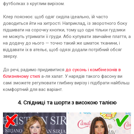
футболках з круглим вирізом.
Клер пояснює: щоб одяг сиділа ідеально, їй часто
доводиться йти на хитрості. Наприклад, із зворотного боку
підшивати на сорочку кнопки, тому що одні тільки гудзики
не можуть утримати її груди. Або купувати звичайне плаття, а
на додачу до нього — точно такий же шматок тканини, і
віддавати їх в ательє, щоб одязі додали потрібний обсяг
зверху.
До речі, радимо придивитися
до суконь і комбінезонів в
білизняному стилі
а-ля халат. У нарядів такого фасону ви
самі зможете регулювати глибину вирізу і підібрати найбільш
комфортний для вас варіант.
4. Спідниці та шорти з високою талією