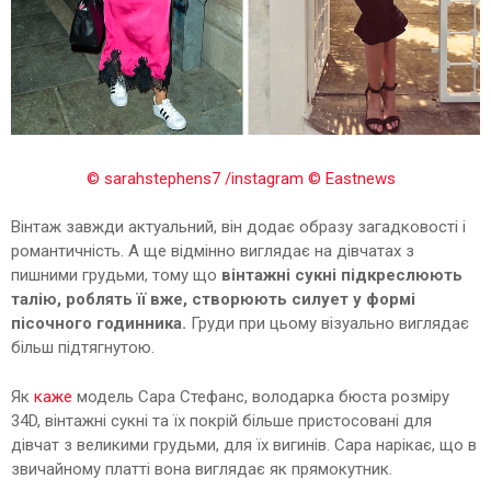
© sarahstephens7 /instagram
© Eastnews
Вінтаж завжди актуальний, він додає образу загадковості і
романтичність. А ще відмінно виглядає на дівчатах з
пишними грудьми, тому що
вінтажні сукні підкреслюють
талію, роблять її вже, створюють силует у формі
пісочного годинника.
Груди при цьому візуально виглядає
більш підтягнутою.
Як
каже
модель Сара Стефанс, володарка бюста розміру
34D, вінтажні сукні та їх покрій більше пристосовані для
дівчат з великими грудьми, для їх вигинів. Сара нарікає, що в
звичайному платті вона виглядає як прямокутник.