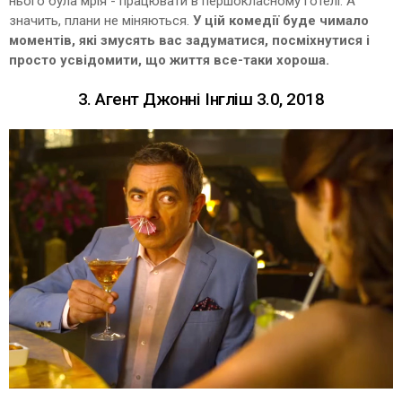
нього була мрія - працювати в першокласному готелі. А
значить, плани не міняються.
У цій комедії буде чимало
моментів, які змусять вас задуматися, посміхнутися і
просто усвідомити, що життя все-таки хороша.
3. Агент Джонні Інгліш 3.0, 2018