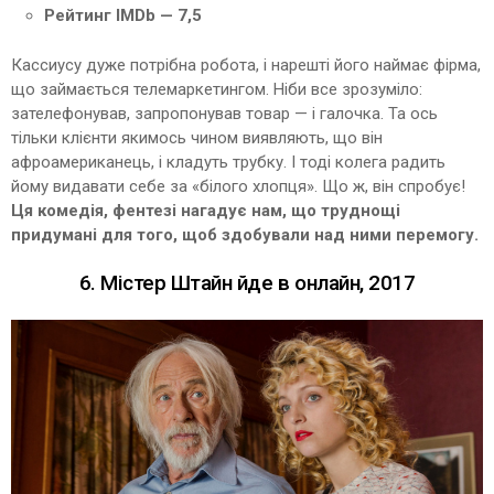
Рейтинг IMDb — 7,5
Кассиусу дуже потрібна робота, і нарешті його наймає фірма,
що займається телемаркетингом. Ніби все зрозуміло:
зателефонував, запропонував товар — і галочка. Та ось
тільки клієнти якимось чином виявляють, що він
афроамериканець, і кладуть трубку. І тоді колега радить
йому видавати себе за «білого хлопця». Що ж, він спробує!
Ця комедія, фентезі нагадує нам, що труднощі
придумані для того, щоб здобували над ними перемогу.
6. Містер Штайн йде в онлайн, 2017