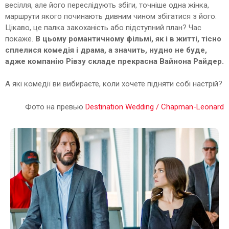
весілля, але його переслідують збіги, точніше одна жінка,
маршрути якого починають дивним чином збігатися з його.
Цікаво, це палка закоханість або підступний план? Час
покаже.
В цьому романтичному фільмі, як і в житті, тісно
сплелися комедія і драма, а значить, нудно не буде,
адже компанію Рівзу складе прекрасна Вайнона Райдер.
А які комедії ви вибираєте, коли хочете підняти собі настрій?
Фото на превью
Destination Wedding / Chapman-Leonard