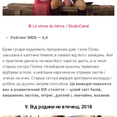
© Le retour du héros / StudioCanal
Рейтинг IMDb — 6,4
Браві гусари надихають прекрасних дам. І юна Полін,
закохана в капітана Невиля, в захваті від його залицянь. Але
є практичні дівчата, на яких його чари не діють, в їх числі
старша сестра Поліна. Незабаром красень терміново
відбуває в полк, а невтішна наречена не отримує листів і
згасає на очах. Старша сестра вирішує врятувати молодшу і
робить це досить хитрим способом.
Ця комедія перенесе
вас в романтичний XIX століття — цілий світ балів,
вишуканих застіль, інтриг, дуелей і, звичайно, кохання.
9. Від родини не втечеш, 2018