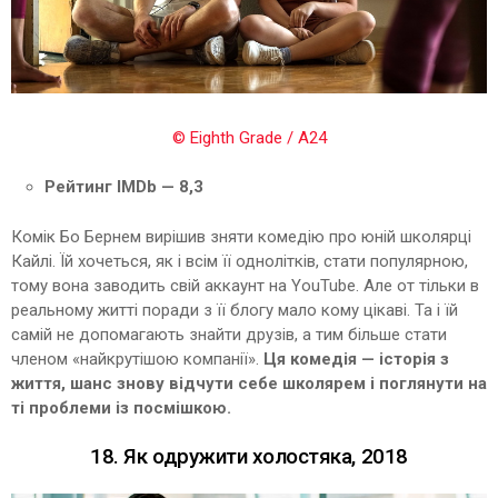
© Eighth Grade / A24
Рейтинг IMDb — 8,3
Комік Бо Бернем вирішив зняти комедію про юній школярці
Кайлі. Їй хочеться, як і всім її однолітків, стати популярною,
тому вона заводить свій аккаунт на YouTube. Але от тільки в
реальному житті поради з її блогу мало кому цікаві. Та і їй
самій не допомагають знайти друзів, а тим більше стати
членом «найкрутішою компанії».
Ця комедія — історія з
життя, шанс знову відчути себе школярем і поглянути на
ті проблеми із посмішкою.
18. Як одружити холостяка, 2018