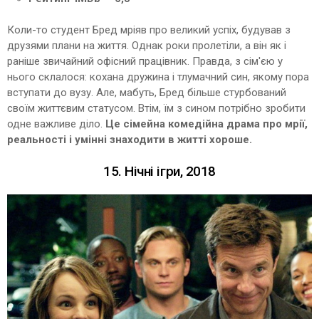
Коли-то студент Бред мріяв про великий успіх, будував з
друзями плани на життя. Однак роки пролетіли, а він як і
раніше звичайний офісний працівник. Правда, з сім'єю у
нього склалося: кохана дружина і тлумачний син, якому пора
вступати до вузу. Але, мабуть, Бред більше стурбований
своїм життєвим статусом. Втім, їм з сином потрібно зробити
одне важливе діло.
Це сімейна комедійна драма про мрії,
реальності і умінні знаходити в житті хороше.
15. Нічні ігри, 2018