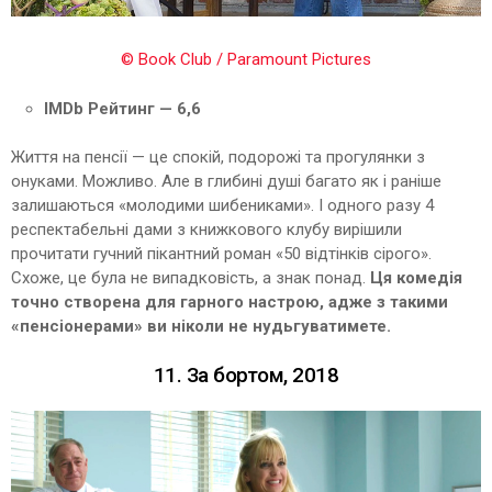
© Book Club / Paramount Pictures
IMDb Рейтинг — 6,6
Життя на пенсії — це спокій, подорожі та прогулянки з
онуками. Можливо. Але в глибині душі багато як і раніше
залишаються «молодими шибениками». І одного разу 4
респектабельні дами з книжкового клубу вирішили
прочитати гучний пікантний роман «50 відтінків сірого».
Схоже, це була не випадковість, а знак понад.
Ця комедія
точно створена для гарного настрою, адже з такими
«пенсіонерами» ви ніколи не нудьгуватимете.
11. За бортом, 2018