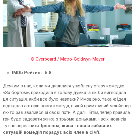
© Overboard / Metro-Goldwyn-Mayer
IMDb Рейтинг: 5.8
Деяким з нас, коли ми дивилися улюблену стару комедію
«За бортом», приходила в голову думка: а як би виглядала
ця ситуація, якби все було навпаки? Ймовірно, така ж ідея
відвідала авторів нової комедії, в якій примхливий мільйонер
як-то раз звалився зі своєї яхти. А далі... Втім, тепер правила
гри буде задавати жінка з трьома доньками, і всіх нюансів
тут не перелічити.
Іронічна, жива і повна забавних
ситуацій комедія порадує всіх членів сім'ї.