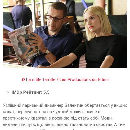
© La я tite famille / Les Productions du Я timi
IMDb Рейтинг: 5.5
Успішний паризький дизайнер Валентин обертається у вищих
колах, пересувається на чудовій машині і живе в
престижному кварталі з коханою під стать собі. Модні
видання пишуть, що він «шалено талановитий сирота». А тим