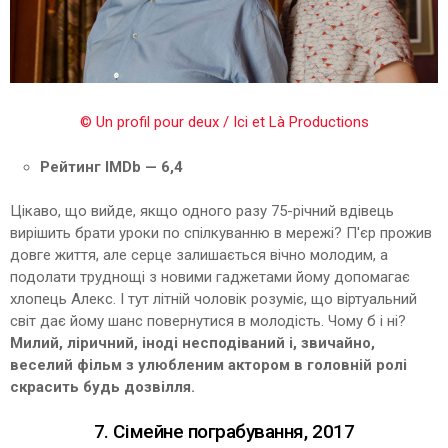
© Un profil pour deux / Ici et Là Productions
Рейтинг IMDb — 6,4
Цікаво, що вийде, якщо одного разу 75-річний вдівець
вирішить брати уроки по спілкуванню в мережі? П'єр прожив
довге життя, але серце залишається вічно молодим, а
подолати труднощі з новими гаджетами йому допомагає
хлопець Алекс. І тут літній чоловік розуміє, що віртуальний
світ дає йому шанс повернутися в молодість. Чому б і ні?
Милий, ліричний, іноді несподіваний і, звичайно,
веселий фільм з улюбленим актором в головній ролі
скрасить будь дозвілля.
7. Сімейне пограбування, 2017