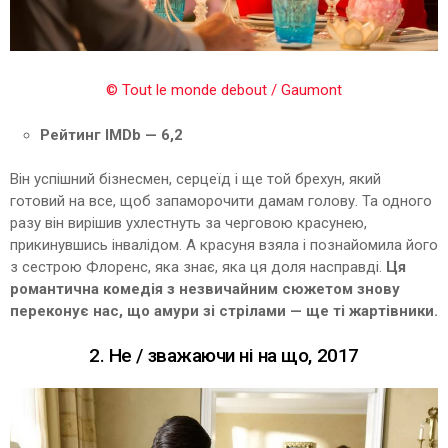
© Tout le monde debout / Gaumont
Рейтинг IMDb — 6,2
Він успішний бізнесмен, серцеїд і ще той брехун, який
готовий на все, щоб запаморочити дамам голову. Та одного
разу він вирішив ухлестнуть за черговою красунею,
прикинувшись інвалідом. А красуня взяла і познайомила його
з сестрою Флоренс, яка знає, яка ця доля насправді.
Ця
романтична комедія з незвичайним сюжетом знову
переконує нас, що амури зі стрілами — ще ті жартівники.
2. Не / зважаючи ні на що, 2017