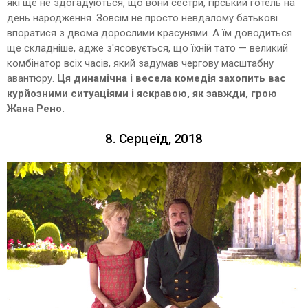
які ще не здогадуються, що вони сестри, гірський готель на
день народження. Зовсім не просто невдалому батькові
впоратися з двома дорослими красунями. А їм доводиться
ще складніше, адже
з'ясовується, що їхній тато — великий
комбінатор всіх часів, який задумав чергову масштабну
авантюру.
Ця динамічна і весела комедія захопить вас
курйозними ситуаціями і яскравою, як завжди, грою
Жана Рено.
8. Серцеїд, 2018