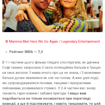
© Mamma Mia! Here We Go Again / Legendary Entertainment
Рейтинг IMDb — 7,3
В 1-ї частини цього фільму глядачі спостерігали, як дівчина
Софі таємно запросила 3 своїх потенційних батьків в Грецію
на своє весілля. Її мама нічого про це не знала, і 3 можливих
батька дочки звалилися як сніг на голову. А вже далі події,
які супроводжувалися піснями, танцями і прекрасними
пейзажами, розвивалися стрімко. У 2-й частині вас знову
чекають гарні новини і забавні пригоди.
І якщо вам
подобається не тільки посміхатися при перегляді
комедії, а ще й підспівувати, і навіть танцювати, то цей