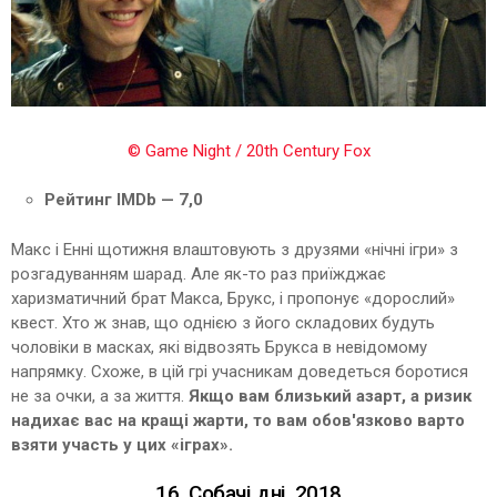
© Game Night / 20th Century Fox
Рейтинг IMDb — 7,0
Макс і Енні щотижня влаштовують з друзями «нічні ігри» з
розгадуванням шарад. Але як-то раз приїжджає
харизматичний брат Макса, Брукс, і пропонує «дорослий»
квест. Хто ж знав, що однією з його складових будуть
чоловіки в масках, які відвозять Брукса в невідомому
напрямку. Схоже, в цій грі учасникам доведеться боротися
не за очки, а за життя.
Якщо вам близький азарт, а ризик
надихає вас на кращі жарти, то вам обов'язково варто
взяти участь у цих «іграх».
16. Собачі дні, 2018