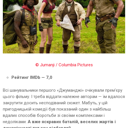
© Jumanji / Columbia Pictures
Рейтинг IMDb — 7,0
Всі шанувальники першого «Джуманджі» очікували прем'єру
цього фільму. І треба віддати належне авторам — їм вдалося
закрутити досить несподіваний сюжет. Мабуть, у цій
пригодницькій комедії був показаний один з найбільш
вдалих способів боротьби зі своїми комплексами і
недоліками.
А вже яскравих баталій, веселих жартів і
динамічності тут хоч відбавляй.