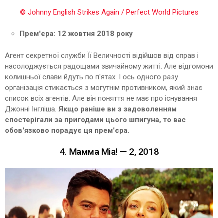
© Johnny English Strikes Again / Perfect World Pictures
Прем'єра: 12 жовтня 2018 року
Агент секретної служби Її Величності відійшов від справ і
насолоджується радощами звичайному житті. Але відгомони
колишньої слави йдуть по п'ятах. І ось одного разу
організація стикається з могутнім противником, який знає
список всіх агентів. Але він поняття не має про існування
Джонні Інгліша.
Якщо раніше ви з задоволенням
спостерігали за пригодами цього шпигуна, то вас
обов'язково порадує ця прем'єра.
4. Мамма Mia! — 2, 2018