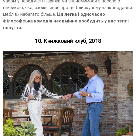
часом у передмісті Парижа ми знайомимося з веселою
сімейкою, яка, схоже, знає про це блискучому «законодавця
меблів» набагато більше.
Ця легка і одночасно
філософська комедія неодмінно пробудить у вас теплі
почуття.
10. Книжковий клуб, 2018