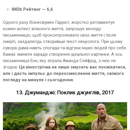
IMDb Рейтинг — 6,6
Одного разу бізнесвумен Гаррієт, жорстко регламентує
кожен аспект власного життя, запрошує молоду
письменницю, щоб проконтролювати своє життя і після
смерті, заздалегідь створивши текст некролога. При цьому
сувора дама навіть спогади та відгуки інших людей про себе
бажає змінити заради створення ідеальної картинки. А ось
письменниця Енн, яку зіграла Аманда Сейфрід, з нею не
згодна.
Ця кінострічка не лише змусить вас посміхатися,
але і дасть імпульс до переосмислення життя, свіжого
погляду на минуле і сьогодення.
13. Джуманджі: Поклик джунглів, 2017