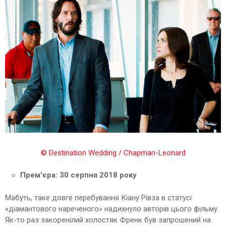
© Destination Wedding / Chapman-Leonard
Прем'єра: 30 серпня 2018 року
Мабуть, таке довге перебування Кіану Рівза в статусі
«діамантового нареченого» надихнуло авторів цього фільму.
Як-то раз закоренілий холостяк Френк був запрошений на