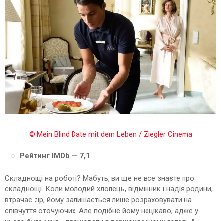
© Mein Blind Date mit dem Leben / Ziegler Cinema
Рейтинг IMDb — 7,1
Складнощі на роботі? Мабуть, ви ще не все знаєте про
складнощі. Коли молодий хлопець, відмінник і надія родини,
втрачає зір, йому залишається лише розраховувати на
співчуття оточуючих. Але подібне йому нецікаво, адже у