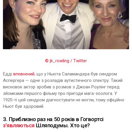
© jk_rowling / Twitter
Едді
впевнений
, що у Ньюта Саламандера був синдром
Аспергера — одне з розладів аутистичного спектру. Такий
висновок актор зробив з розмов з Джоан Роулінг перед
зйомками першого фільму про пригоди мага-зоолога. У
1920-ті цей синдром діагностувати не могли, тому офіційно
Ньют був здоровий.
3. Приблизно раз на 50 років в Гогвортсі
з'являються
Шляподумы. Хто це?