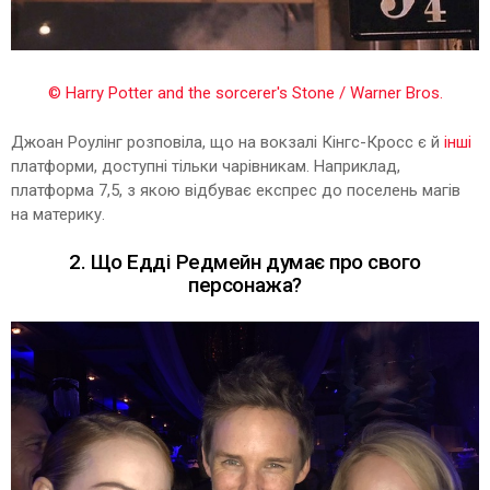
© Harry Potter and the sorcerer's Stone / Warner Bros.
Джоан Роулінг розповіла, що на вокзалі Кінгс-Кросс є й
інші
платформи, доступні тільки чарівникам. Наприклад,
платформа 7,5, з якою відбуває експрес до поселень магів
на материку.
2. Що Едді Редмейн думає про свого
персонажа?