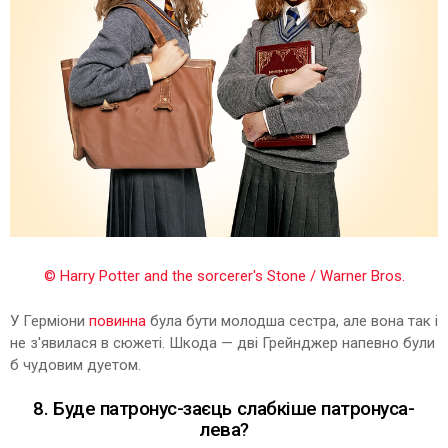
© Harry Potter and the sorcerer's Stone / Warner Bros.
У Герміони
повинна
була бути молодша сестра, але вона так і
не з'явилася в сюжеті. Шкода — дві Грейнджер напевно були
б чудовим дуетом.
8. Буде патронус-заєць слабкіше патронуса-
лева?