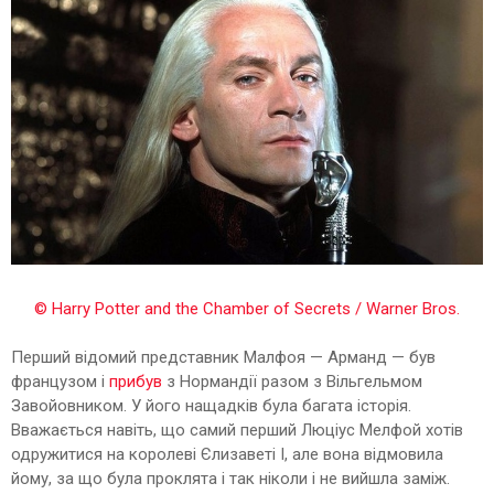
© Harry Potter and the Chamber of Secrets / Warner Bros.
Перший відомий представник Малфоя — Арманд — був
французом і
прибув
з Нормандії разом з Вільгельмом
Завойовником. У його нащадків була багата історія.
Вважається навіть, що самий перший Люціус Мелфой хотів
одружитися на королеві Єлизаветі I, але вона відмовила
йому, за що була проклята і так ніколи і не вийшла заміж.