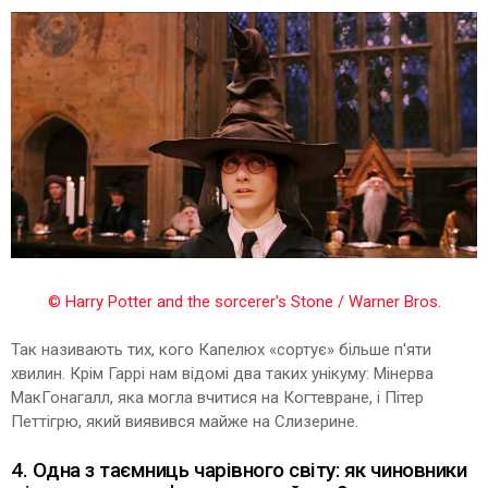
© Harry Potter and the sorcerer's Stone / Warner Bros.
Так називають тих, кого Капелюх «сортує» більше п'яти
хвилин. Крім Гаррі нам відомі два таких унікуму: Мінерва
МакГонагалл, яка могла вчитися на Когтевране, і Пітер
Петтігрю, який виявився майже на Слизерине.
4. Одна з таємниць чарівного світу: як чиновники