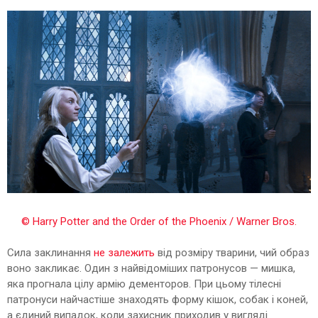
© Harry Potter and the Order of the Phoenix / Warner Bros.
Сила заклинання
не залежить
від розміру тварини, чий образ
воно закликає. Один з найвідоміших патронусов — мишка,
яка прогнала цілу армію дементоров. При цьому тілесні
патронуси найчастіше знаходять форму кішок, собак і коней,
а єдиний випадок, коли захисник приходив у вигляді