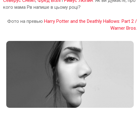
Северус Снейп
,
Фред Візлі
і
Римус Люпин
. Як ви думаєте, про
кого мама Рв напише в цьому році?
Фото на превью
Harry Potter and the Deathly Hallows: Part 2 /
Warner Bros.