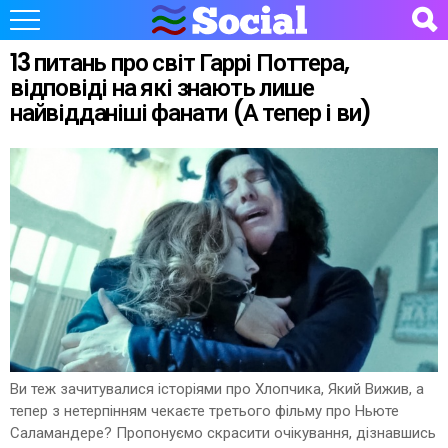
13 питань про світ Гаррі Поттера,
відповіді на які знають лише
найвідданіші фанати (А тепер і ви)
Ви теж зачитувалися історіями про Хлопчика, Який Вижив, а
тепер з нетерпінням чекаєте третього фільму про Ньюте
Саламандере? Пропонуємо скрасити очікування, дізнавшись