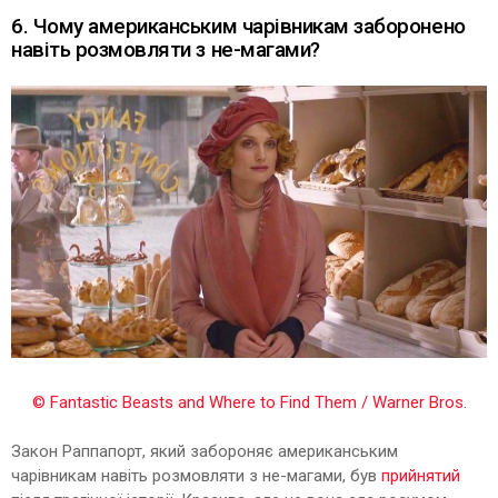
6. Чому американським чарівникам заборонено
навіть розмовляти з не-магами?
© Fantastic Beasts and Where to Find Them / Warner Bros.
Закон Раппапорт, який забороняє американським
чарівникам навіть розмовляти з не-магами, був
прийнятий