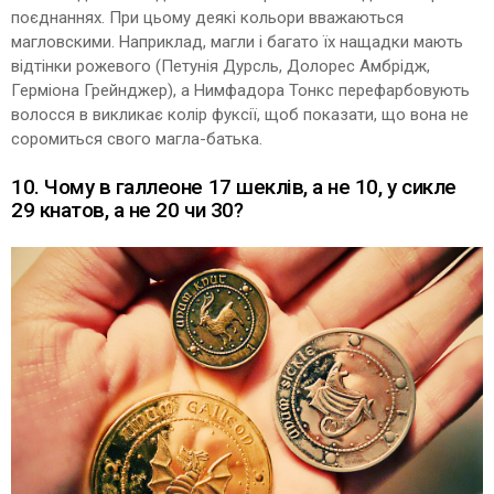
поєднаннях. При цьому деякі кольори вважаються
магловскими. Наприклад, магли і багато їх нащадки мають
відтінки рожевого (Петунія Дурсль, Долорес Амбрідж,
Герміона Грейнджер), а Нимфадора Тонкс перефарбовують
волосся в викликає колір фуксії, щоб показати, що вона не
соромиться свого магла-батька.
10. Чому в галлеоне 17 шеклів, а не 10, у сикле
29 кнатов, а не 20 чи 30?