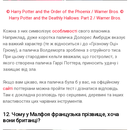
© Harry Potter and the Order of the Phoenix / Warner Bros.
©
Harry Potter and the Deathly Hallows: Part 2 / Warner Bros.
Кожна з них символізує
особливості
свого власника.
Наприклад, дуже коротка паличка Долорес Амбрідж вказує
на важкий характер (те ж відноситься і до «Грізному Оці»
Грюму), а паличка Волдеморта зроблена з отруйного тиса.
При цьому стародавні кельти вважали, що гостролист, з
якого створена паличка Гаррі Поттера, приносить удачу і
захищає від зла.
Якщо вам цікаво, яка паличка була б у вас, на офіційному
сайті
поттеріани можна пройти тест і дізнатися відповідь.
Там є докладна розповідь про серцевині, деревині та інших
властивостях цих чарівних інструментів.
12. Чому у Малфоя французька прізвище, хоча
вони британці?