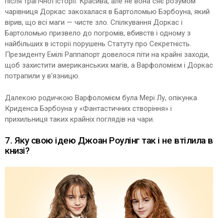
після трагічної історії. Красива, але не вона сяє розумом
чарівниця Доркас закохалася в Бартоломью Бэрбоуна, який
вірив, що всі маги — чисте зло. Спілкування Доркас і
Бартоломью призвело до погромів, вбивств і одному з
найбільших в історії порушень Статуту про Секретність.
Президенту Емілі Раппапорт довелося піти на крайні заходи,
щоб захистити американських магів, а Варфоломієм і Доркас
потрапили у в'язницю.
Далекою родичкою Варфоломієм була Мері Лу, опікунка
Криденса Бэрбоуна у «Фантастичних створіння» і
прихильниця таких крайніх поглядів на чари.
7. Яку свою ідею Джоан Роулінг так і не втілила в
книзі?