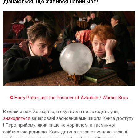
дізнаються, що з'явився новий маг?
© Harry Potter and the Prisoner of Azkaban / Warner Bros.
В одній з веж Хогвартса, в яку ніколи не заходять учні,
знаходяться
зачаровані засновниками школи Книга доступу
і Перо прийому, який пише не чорнилом, а таємничої
сріблястою рідиною. Коли дитина вперше виявляє чарівні