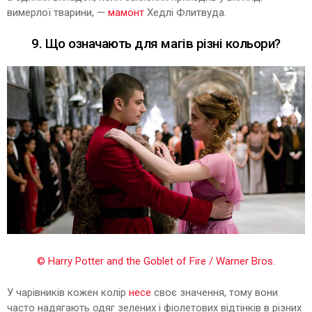
вимерлої тварини, —
мамонт
Хедлі Флитвуда.
9. Що означають для магів різні кольори?
© Harry Potter and the Goblet of Fire / Warner Bros.
У чарівників кожен колір
несе
своє значення, тому вони
часто надягають одяг зелених і фіолетових відтінків в різних