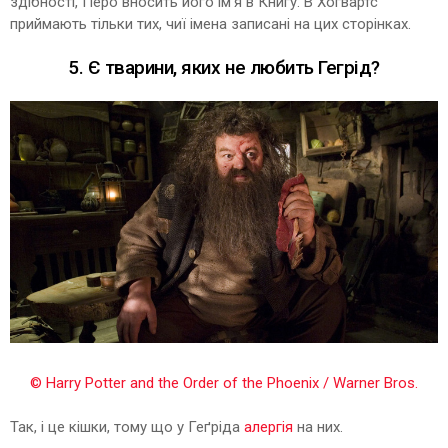
здібності, Перо вносить його ім'я в Книгу. В Хогвартс
приймають тільки тих, чиї імена записані на цих сторінках.
5. Є тварини, яких не любить Гегрід?
© Harry Potter and the Order of the Phoenix / Warner Bros.
Так, і це кішки, тому що у Геґріда
алергія
на них.