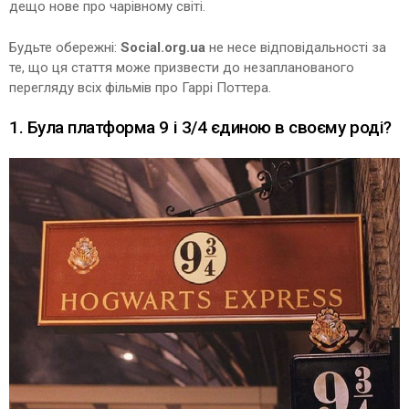
дещо нове про чарівному світі.
Будьте обережні:
Social.org.ua
не несе відповідальності за
те, що ця стаття може призвести до незапланованого
перегляду всіх фільмів про Гаррі Поттера.
1. Була платформа 9 і 3/4 єдиною в своєму роді?