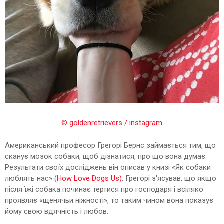
© goldenretrievers / instagram
Американський професор Грегорі Бернс займається тим, що
сканує мозок собаки, щоб дізнатися, про що вона думає.
Результати своїх досліджень він описав у книзі «Як собаки
люблять нас» (
How Love Dogs Us)
. Грегорі з'ясував, що якщо
після їжі собака починає тертися про господаря і всіляко
проявляє «щенячьи ніжності», то таким чином вона показує
йому свою вдячність і любов.