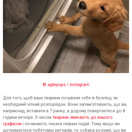
© agilepups / instagram
Для того, щоб ваші тварини почували себе в безпеці, їм
необхідний чіткий розпорядок. Вони запам'ятовують, що ви,
наприклад, вставати в 7 ранку, а додому повертаєтеся до 8
години вечора. З часом
тварини звикають до вашого
графіком
і починають чекати певних подій. Тому якщо ви
дотримуєтеся побутових ритуалів, то собака розуміє, що ви