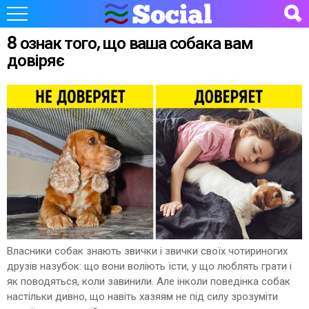
8 ознак того, що ваша собака вам
довіряє
Власники собак знають звички і звички своїх чотириногих
друзів назубок: що вони воліють їсти, у що люблять грати і
як поводяться, коли завинили. Але інколи поведінка собак
настільки дивно, що навіть хазяям не під силу зрозуміти