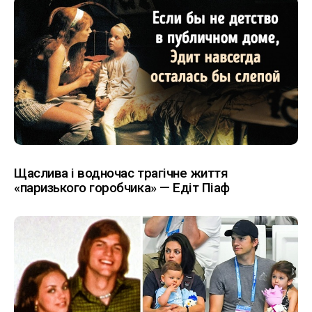
Щаслива і водночас трагічне життя
«паризького горобчика» — Едіт Піаф