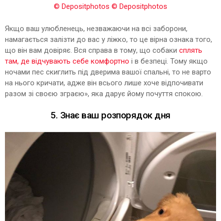
© Depositphotos
© Depositphotos
Якщо ваш улюбленець, незважаючи на всі заборони,
намагається залізти до вас у ліжко, то це вірна ознака того,
що він вам довіряє. Вся справа в тому, що собаки
сплять
там, де відчувають себе комфортно
і в безпеці. Тому якщо
ночами пес скиглить під дверима вашої спальні, то не варто
на нього кричати, адже він всього лише хоче відпочивати
разом зі своєю зграєю», яка дарує йому почуття спокою.
5. Знає ваш розпорядок дня