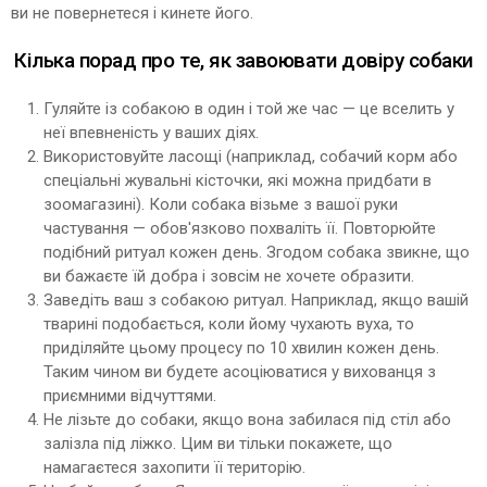
ви не повернетеся і кинете його.
Кілька порад про те, як завоювати довіру собаки
Гуляйте із собакою в один і той же час — це вселить у
неї впевненість у ваших діях.
Використовуйте ласощі (наприклад, собачий корм або
спеціальні жувальні кісточки, які можна придбати в
зоомагазині). Коли собака візьме з вашої руки
частування — обов'язково похваліть її. Повторюйте
подібний ритуал кожен день. Згодом собака звикне, що
ви бажаєте їй добра і зовсім не хочете образити.
Заведіть ваш з собакою ритуал. Наприклад, якщо вашій
тварині подобається, коли йому чухають вуха, то
приділяйте цьому процесу по 10 хвилин кожен день.
Таким чином ви будете асоціюватися у вихованця з
приємними відчуттями.
Не лізьте до собаки, якщо вона забилася під стіл або
залізла під ліжко. Цим ви тільки покажете, що
намагаєтеся захопити її територію.