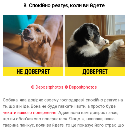
8. Спокійно реагує, коли ви йдете
© Depositphotos
© Depositphotos
Собака, яка довіряє своєму господареві, спокійно реагує на
те, що він іде. Вона не буде гавкати і вити, а просто буде
чекати вашого повернення
. Адже вона вам довіряє і знає,
що ви обов'язково повернетеся. Якщо ж, навпаки, ваша
тварина панікує, коли ви йдете, то це показує його страх, що