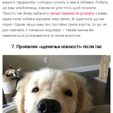
вашого гардеробу і солодко сплять з ним в обнімку. Робить
це ваш улюбленець зовсім не для того, щоб позлити.
Просто так йому набагато
легше перенести розлуку
з вами,
адже коли собака відчуває ваш запах, їй здається, що ви
поруч. Однак якщо ваш пес постійно гризе взуття, то це, як
раз навпаки, є ознакою недовіри — таким чином він
намагається розправитися зі своїм ворогом.
7. Проявляє «щенячьи ніжності» після їжі