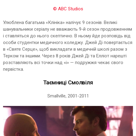
© ABC Studios
Улюблена багатьма «Клініка» налічує 9 сезонів. Великі
шанувальники серіалу не вважають 9-й сезон продовженням
і ставляться до нього скептично. В ньому йде розповідь від
особи студентки медичного коледжу. Джей Ді повертається
в «Святе Серце», щоб викладати в медичній школі разом з
Терком та іншими. Через 8 років Джей Ді та Елліот нарешті
розставляють всі точки над «i» — подружжя чекає свого
первістка.
Таємниці Смолвіля
Smallville, 2001-2011