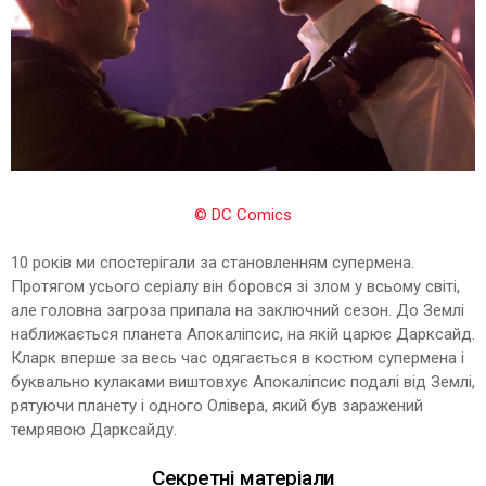
© DC Comics
10 років ми спостерігали за становленням супермена.
Протягом усього серіалу він боровся зі злом у всьому світі,
але головна загроза припала на заключний сезон. До Землі
наближається планета Апокаліпсис, на якій царює Дарксайд.
Кларк вперше за весь час одягається в костюм супермена і
буквально кулаками виштовхує Апокаліпсис подалі від Землі,
рятуючи планету і одного Олівера, який був заражений
темрявою Дарксайду.
Секретні матеріали