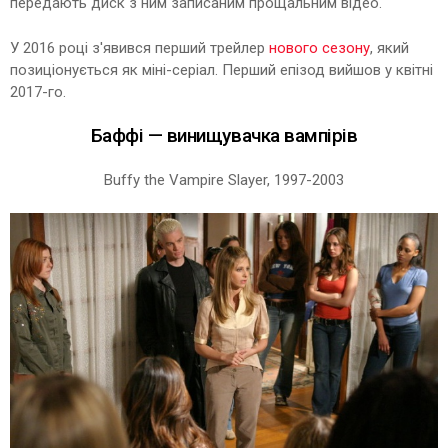
передають диск з ним записаним прощальним відео.
У 2016 році з'явився перший трейлер
нового сезону
, який
позиціонується як міні-серіал. Перший епізод вийшов у квітні
2017-го.
Баффі — винищувачка вампірів
Buffy the Vampire Slayer, 1997-2003