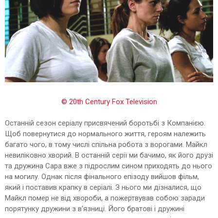
© 20th Century Fox Television
Останній сезон серіалу присвячений боротьбі з Компанією.
Щоб повернутися до нормального життя, героям належить
багато чого, в тому числі спільна робота з ворогами. Майкл
невиліковно хворий. В останній серії ми бачимо, як його друзі
та дружина Сара вже з підрослим сином приходять до нього
на могилу. Однак після фінального епізоду вийшов фільм,
який і поставив крапку в серіалі. З нього ми дізналися, що
Майкл помер не від хвороби, а пожертвував собою заради
порятунку дружини з в'язниці. Його братові і дружині