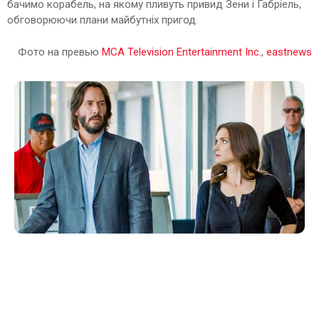
бачимо корабель, на якому пливуть привид Зени і Габріель,
обговорюючи плани майбутніх пригод.
Фото на превью
MCA Television Entertainment Inc.
,
eastnews