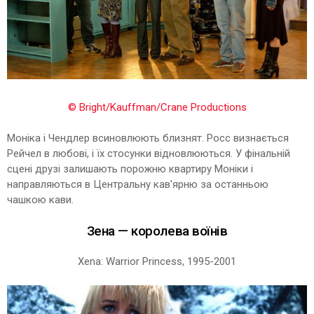
© Bright/Kauffman/Crane Productions
Моніка і Чендлер всиновлюють близнят. Росс визнається
Рейчел в любові, і їх стосунки відновлюються. У фінальній
сцені друзі залишають порожню квартиру Моніки і
направляються в Центральну кав'ярню за останньою
чашкою кави.
Зена — королева воїнів
Xena: Warrior Princess, 1995-2001