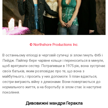
© Northshore Productions Inc.
В останньому епізоді в черговій сутичці зі злом гинуть Фібі і
Пейдж. Пайпер бере чарівне кільце і переноситься в минуле,
щоб врятувати сестер. Потрапивши в 1975 рік, вона зустрічає
своїх батьків, яким розповідає про те, що вона з
майбутнього, і просить у них допомоги. Її план вдається,
сестри виграють війну з демонами. Вони повертаються до
нормального життя, а на боротьбу зі злом стає їх наступне
покоління.
Дивовижні мандри Геракла