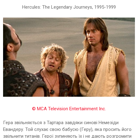
Hercules: The Legendary Journeys, 1995-1999
© MCA Television Entertainment Inc.
Гера звільняється з Тартара завдяки синові Немезіди
Евандеру. Той слухає свою бабусю (Геру), яка просить його
звільнити титанів. Герої зупиняють їх і не дають розгромити