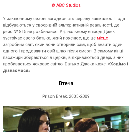
© ABC Studios
У заключному сезоні загадковість серіалу зашкалює. Події
відбуваються у своєрідній альтернативній реальності, де
рейс № 815 не розбивався. У фінальному епізоді Джек
зустрічає свого батька, який пояснює, що це
місце
—
загробний світ, який вони створили самі, щоб знайти один
одного і продовжити свій шлях після смерті. В самому кінці
пасажири збираються в церкві, відкриваються двері, з них
пробивається яскраве світло. Батько Джека каже:
«Ходімо і
дізнаємося»
.
Втеча
Prison Break, 2005-2009