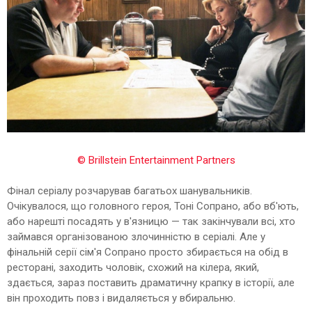
© Brillstein Entertainment Partners
Фінал серіалу розчарував багатьох шанувальників.
Очікувалося, що головного героя, Тоні Сопрано, або вб'ють,
або нарешті посадять у в'язницю — так закінчували всі, хто
займався організованою злочинністю в серіалі. Але у
фінальній серії сім'я Сопрано просто збирається на обід в
ресторані, заходить чоловік, схожий на кілера, який,
здається, зараз поставить драматичну крапку в історії, але
він проходить повз і видаляється у вбиральню.