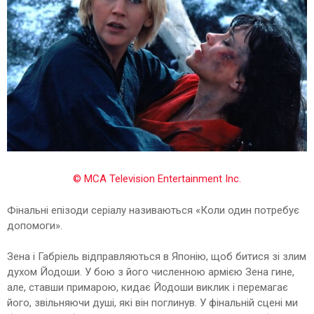
© MCA Television Entertainment Inc.
Фінальні епізоди серіалу називаються «Коли один потребує
допомоги».
Зена і Габріель відправляються в Японію, щоб битися зі злим
духом Йодоши. У бою з його численною армією Зена гине,
але, ставши примарою, кидає Йодоши виклик і перемагає
його, звільняючи душі, які він поглинув. У фінальній сцені ми