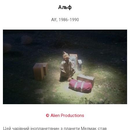
Альф
Alf, 1986-1990
© Alien Productions
Цей чарівний інопланетянин з планети Мелмак
став