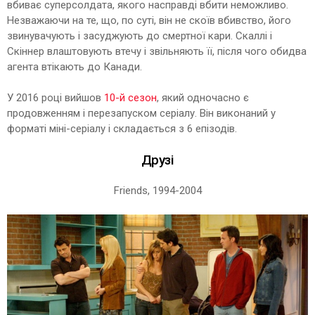
вбиває суперсолдата, якого насправді вбити неможливо.
Незважаючи на те, що, по суті, він не скоїв вбивство, його
звинувачують і засуджують до смертної кари. Скаллі і
Скіннер влаштовують втечу і звільняють її, після чого обидва
агента втікають до Канади.
У 2016 році вийшов
10-й сезон
, який одночасно є
продовженням і перезапуском серіалу. Він виконаний у
форматі міні-серіалу і складається з 6 епізодів.
Друзі
Friends, 1994-2004